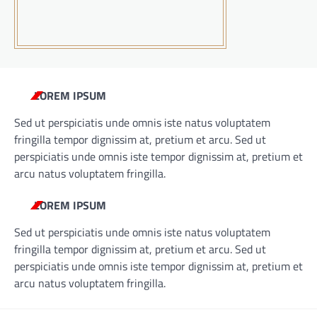
LOREM IPSUM
Sed ut perspiciatis unde omnis iste natus voluptatem
fringilla tempor dignissim at, pretium et arcu. Sed ut
perspiciatis unde omnis iste tempor dignissim at, pretium et
arcu natus voluptatem fringilla.
LOREM IPSUM
Sed ut perspiciatis unde omnis iste natus voluptatem
fringilla tempor dignissim at, pretium et arcu. Sed ut
perspiciatis unde omnis iste tempor dignissim at, pretium et
arcu natus voluptatem fringilla.