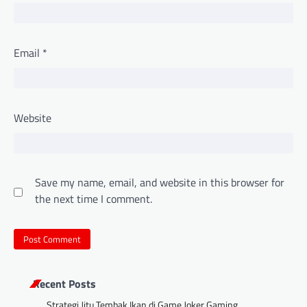
Email
*
Website
Save my name, email, and website in this browser for
the next time I comment.
Recent Posts
Strategi Jitu Tembak Ikan di Game Joker Gaming