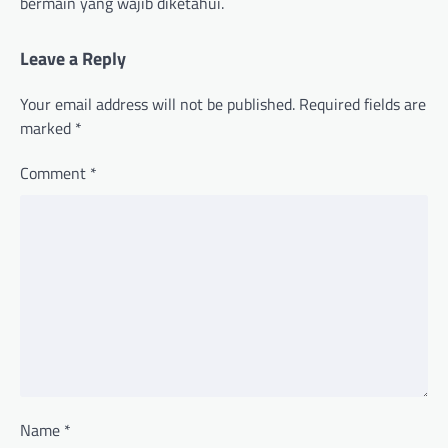
bermain yang wajib diketahui.
Leave a Reply
Your email address will not be published.
Required fields are
marked
*
Comment
*
Name
*