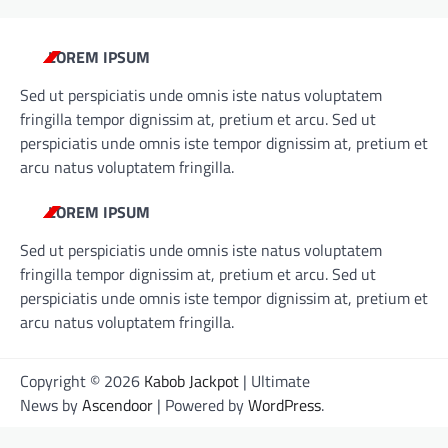
LOREM IPSUM
Sed ut perspiciatis unde omnis iste natus voluptatem
fringilla tempor dignissim at, pretium et arcu. Sed ut
perspiciatis unde omnis iste tempor dignissim at, pretium et
arcu natus voluptatem fringilla.
LOREM IPSUM
Sed ut perspiciatis unde omnis iste natus voluptatem
fringilla tempor dignissim at, pretium et arcu. Sed ut
perspiciatis unde omnis iste tempor dignissim at, pretium et
arcu natus voluptatem fringilla.
Copyright © 2026
Kabob Jackpot
| Ultimate
News by
Ascendoor
| Powered by
WordPress
.