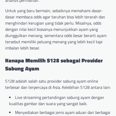
analisis permainan.
Untuk yang baru bermain, sebaiknya memahami dasar-
dasar membaca odds agar taruhan bisa lebih terarah dan
menghindari kerugian yang tidak perlu. Misalnya, odds
dengan nilai kecil biasanya menunjukkan ayam yang
diunggulkan menang, sementara odds besar berarti ayam
tersebut memiliki peluang menang yang lebih kecil tapi
imbalan lebih besar.
Kenapa Memilih S128 sebagai Provider
Sabung Ayam
S128 adalah salah satu provider sabung ayam online
terbesar dan terpercaya di Asia. Kelebihan S128 antara lain:
Live streaming pertandingan sabung ayam dengan
kualitas gambar dan suara yang sangat baik.
Menyediakan berbagai jenis ayam aduan dari berbagai