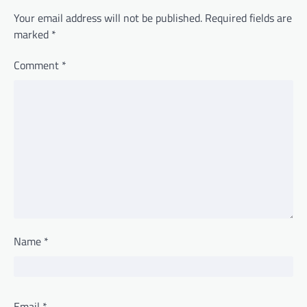
Your email address will not be published.
Required fields are
marked
*
Comment
*
Name
*
Email
*