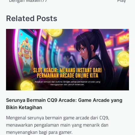
Dengan Maxwin77
Play
t
n
Related Posts
a
v
i
g
a
t
i
o
n
Serunya Bermain CQ9 Arcade: Game Arcade yang
Bikin Ketagihan
Mengenal serunya bermain game arcade dari CQ9,
menawarkan pengalaman main yang menarik dan
menyenangkan bagi para gamer.