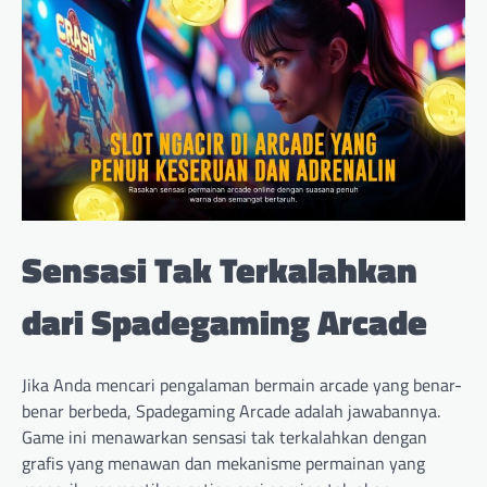
Sensasi Tak Terkalahkan
dari Spadegaming Arcade
Jika Anda mencari pengalaman bermain arcade yang benar-
benar berbeda, Spadegaming Arcade adalah jawabannya.
Game ini menawarkan sensasi tak terkalahkan dengan
grafis yang menawan dan mekanisme permainan yang