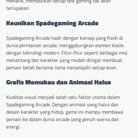
menarik, memastikan setiap sesi gaming tak akan
terlupakan.
Keunikan Spadegaming Arcade
Spadegaming Arcade hadir dengan konsep yang fresh di
dunia permainan arcade, menggabungkan elemen klasik
dengan teknologi modern. Fitur-fitur seperti berbagai misi
menantang dan karakter yang mudah diingat membuat
pemain betah berlama-lama menjelajahi setiap level.
Grafis Memukau dan Animasi Halus
Kualitas visual menjadi salah satu faktor utama dalam
Spadegaming Arcade. Dengan animasi yang halus dan
desain karakter yang hidup, game ini mampu membawa
pemain ke dalam dunia arcade yang penuh warna dan
energi.