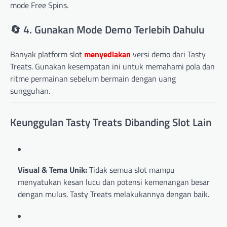
mode Free Spins.
🔄 4. Gunakan Mode Demo Terlebih Dahulu
Banyak platform slot
menyediakan
versi demo dari Tasty
Treats. Gunakan kesempatan ini untuk memahami pola dan
ritme permainan sebelum bermain dengan uang
sungguhan.
Keunggulan Tasty Treats Dibanding Slot Lain
Visual & Tema Unik:
Tidak semua slot mampu
menyatukan kesan lucu dan potensi kemenangan besar
dengan mulus. Tasty Treats melakukannya dengan baik.