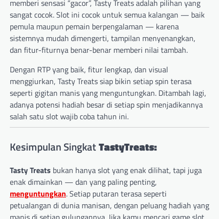
memberi sensasi “gacor”, Tasty Treats adalah pilihan yang
sangat cocok. Slot ini cocok untuk semua kalangan — baik
pemula maupun pemain berpengalaman — karena
sistemnya mudah dimengerti, tampilan menyenangkan,
dan fitur-fiturnya benar-benar memberi nilai tambah.
Dengan RTP yang baik, fitur lengkap, dan visual
menggiurkan, Tasty Treats siap bikin setiap spin terasa
seperti gigitan manis yang menguntungkan. Ditambah lagi,
adanya potensi hadiah besar di setiap spin menjadikannya
salah satu slot wajib coba tahun ini.
Kesimpulan Singkat
TastyTreats:
Tasty Treats
bukan hanya slot yang enak dilihat, tapi juga
enak dimainkan — dan yang paling penting,
menguntungkan
. Setiap putaran terasa seperti
petualangan di dunia manisan, dengan peluang hadiah yang
manis di setiap gulungannya. Jika kamu mencari game slot