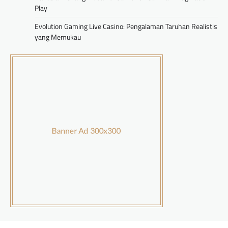
Play
Evolution Gaming Live Casino: Pengalaman Taruhan Realistis
yang Memukau