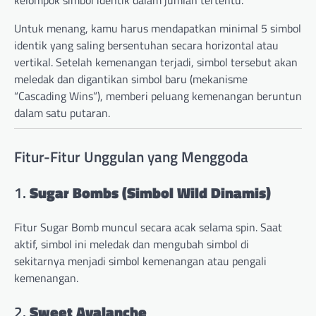
Untuk menang, kamu harus mendapatkan minimal 5 simbol
identik yang saling bersentuhan secara horizontal atau
vertikal. Setelah kemenangan terjadi, simbol tersebut akan
meledak dan digantikan simbol baru (mekanisme
“Cascading Wins”), memberi peluang kemenangan beruntun
dalam satu putaran.
Fitur-Fitur Unggulan yang Menggoda
1.
Sugar Bombs (Simbol Wild Dinamis)
Fitur Sugar Bomb muncul secara acak selama spin. Saat
aktif, simbol ini meledak dan mengubah simbol di
sekitarnya menjadi simbol kemenangan atau pengali
kemenangan.
2.
Sweet Avalanche