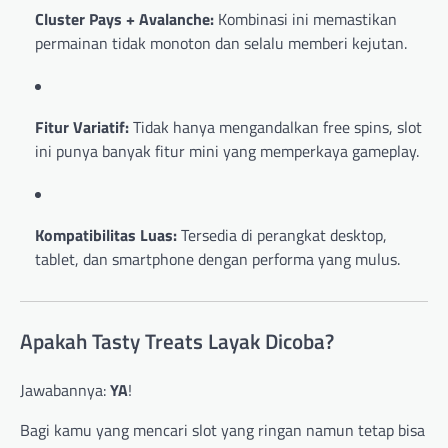
Cluster Pays + Avalanche:
Kombinasi ini memastikan
permainan tidak monoton dan selalu memberi kejutan.
Fitur Variatif:
Tidak hanya mengandalkan free spins, slot
ini punya banyak fitur mini yang memperkaya gameplay.
Kompatibilitas Luas:
Tersedia di perangkat desktop,
tablet, dan smartphone dengan performa yang mulus.
Apakah Tasty Treats Layak Dicoba?
Jawabannya:
YA
!
Bagi kamu yang mencari slot yang ringan namun tetap bisa