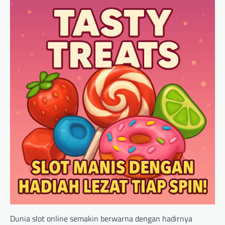
Dunia slot online semakin berwarna dengan hadirnya