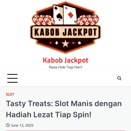
Skip
to
content
Kabob Jackpot
Rasa Hoki Tiap Hari!
SLOT
Tasty Treats: Slot Manis dengan
Hadiah Lezat Tiap Spin!
June 12, 2025