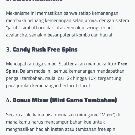
Mekanisme ini memastikan bahwa setiap kemenangan
membuka peluang kemenangan selanjutnya, dengan sistem
“jatuh” simbol baru dari atas. Semakin sering terjadi
avalanche, semakin besar potensi kombo dan hadiah.
3.
Candy Rush Free Spins
Mendapatkan tiga simbol Scatter akan membuka fitur
Free
Spins
. Dalam mode ini, semua kemenangan mendapatkan
pengali tambahan, mulai dari 2x hingga 10x, tergantung
pada jumlah kemenangan berturut-turut.
4.
Bonus Mixer (Mini Game Tambahan)
Secara acak, kamu bisa memasuki mini game “Mixer”, di
mana kamu harus mencampur bahan kue untuk
menghasilkan hadiah instan atau tambahan free spin.