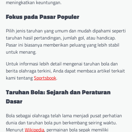
meningkatkan keuntungan.
Fokus pada Pasar Populer
Pilih jenis taruhan yang umum dan mudah dipahami seperti
taruhan hasil pertandingan, jumlah gol, atau handicap.
Pasar ini biasanya memberikan peluang yang lebih stabil
untuk menang.
Untuk informasi lebih detail mengenai taruhan bola dan
berita olahraga terkini, Anda dapat membaca artikel terkait
kami tentang
Sportsbook
.
Taruhan Bola: Sejarah dan Peraturan
Dasar
Bola sebagai olahraga telah lama menjadi pusat perhatian
dunia dan taruhan bola pun berkembang seiring waktu.
Menurut
Wikipedia
, permainan bola sepak memiliki