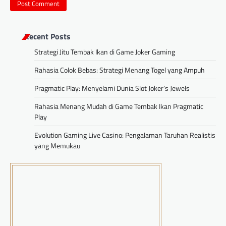
Recent Posts
Strategi Jitu Tembak Ikan di Game Joker Gaming
Rahasia Colok Bebas: Strategi Menang Togel yang Ampuh
Pragmatic Play: Menyelami Dunia Slot Joker’s Jewels
Rahasia Menang Mudah di Game Tembak Ikan Pragmatic
Play
Evolution Gaming Live Casino: Pengalaman Taruhan Realistis
yang Memukau