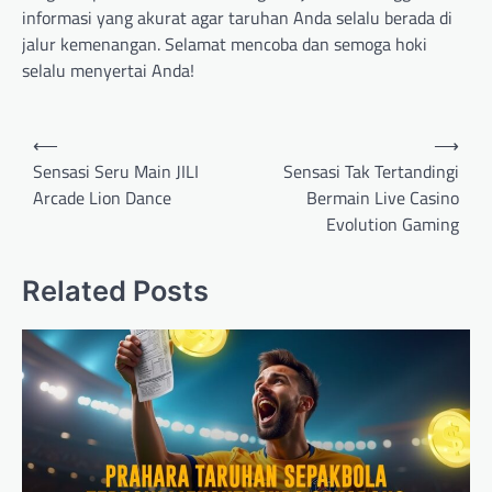
informasi yang akurat agar taruhan Anda selalu berada di
jalur kemenangan. Selamat mencoba dan semoga hoki
selalu menyertai Anda!
P
⟵
⟶
o
Sensasi Seru Main JILI
Sensasi Tak Tertandingi
Arcade Lion Dance
Bermain Live Casino
s
Evolution Gaming
t
n
Related Posts
a
v
i
g
a
t