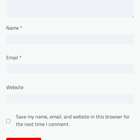
Name
*
Email
*
Website
Save my name, email, and website in this browser for
the next time I comment.