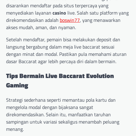
disarankan mendaftar pada situs terpercaya yang
menyediakan layanan
casino
live. Salah satu platform yang
direkomendasikan adalah
boswin77
, yang menawarkan
akses mudah, aman, dan nyaman.
Setelah mendaftar, pemain bisa melakukan deposit dan
langsung bergabung dalam meja live baccarat sesuai
dengan minat dan modal. Pastikan pula memahami aturan
dasar Baccarat agar lebih percaya diri dalam bermain.
Tips Bermain Live Baccarat Evolution
Gaming
Strategi sederhana seperti memantau pola kartu dan
mengelola modal dengan bijaksana sangat
direkomendasikan. Selain itu, manfaatkan taruhan
sampingan untuk variasi sekaligus menambah peluang
menang.