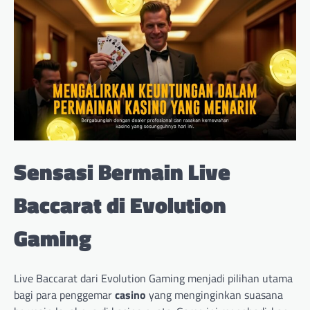
Sensasi Bermain Live
Baccarat di Evolution
Gaming
Live Baccarat dari Evolution Gaming menjadi pilihan utama
bagi para penggemar
casino
yang menginginkan suasana