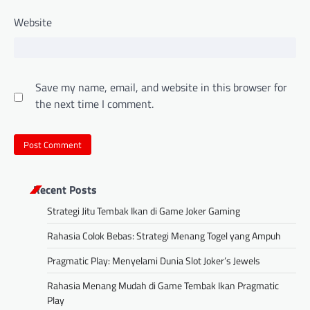
Website
Save my name, email, and website in this browser for
the next time I comment.
Recent Posts
Strategi Jitu Tembak Ikan di Game Joker Gaming
Rahasia Colok Bebas: Strategi Menang Togel yang Ampuh
Pragmatic Play: Menyelami Dunia Slot Joker’s Jewels
Rahasia Menang Mudah di Game Tembak Ikan Pragmatic
Play