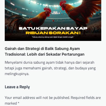
Gairah dan Strategi di Balik Sabung Ayam
Tradisional: Lebih dari Sekadar Pertarungan
Menyelami dunia sabung ayam tidak hanya dari sejarah
tetapi juga memahami gairah, strategi, dan budaya yang
melingkupinya.
Leave a Reply
Your email address will not be published.
Required fields are
marked
*