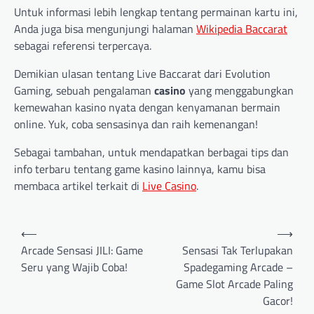
Untuk informasi lebih lengkap tentang permainan kartu ini,
Anda juga bisa mengunjungi halaman
Wikipedia Baccarat
sebagai referensi terpercaya.
Demikian ulasan tentang Live Baccarat dari Evolution
Gaming, sebuah pengalaman
casino
yang menggabungkan
kemewahan kasino nyata dengan kenyamanan bermain
online. Yuk, coba sensasinya dan raih kemenangan!
Sebagai tambahan, untuk mendapatkan berbagai tips dan
info terbaru tentang game kasino lainnya, kamu bisa
membaca artikel terkait di
Live Casino
.
P
⟵
⟶
o
Arcade Sensasi JILI: Game
Sensasi Tak Terlupakan
Seru yang Wajib Coba!
Spadegaming Arcade –
s
Game Slot Arcade Paling
t
Gacor!