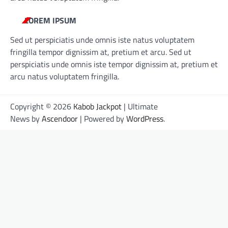
LOREM IPSUM
Sed ut perspiciatis unde omnis iste natus voluptatem
fringilla tempor dignissim at, pretium et arcu. Sed ut
perspiciatis unde omnis iste tempor dignissim at, pretium et
arcu natus voluptatem fringilla.
Copyright © 2026
Kabob Jackpot
| Ultimate
News by
Ascendoor
| Powered by
WordPress
.