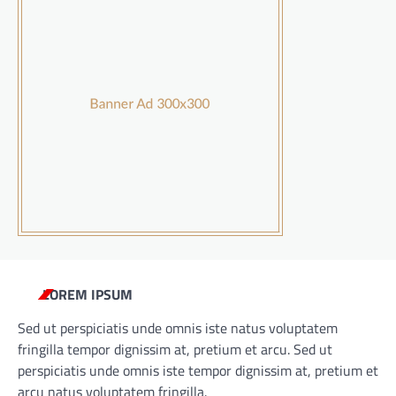
LOREM IPSUM
Sed ut perspiciatis unde omnis iste natus voluptatem
fringilla tempor dignissim at, pretium et arcu. Sed ut
perspiciatis unde omnis iste tempor dignissim at, pretium et
arcu natus voluptatem fringilla.