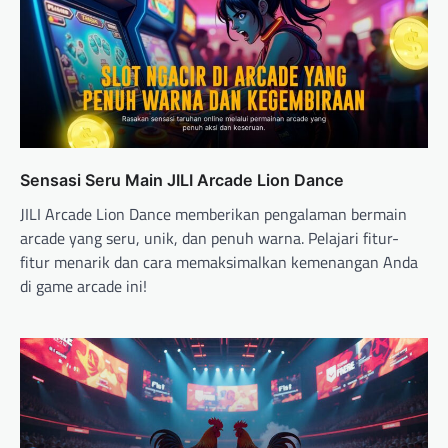
g
a
t
i
o
n
Sensasi Seru Main JILI Arcade Lion Dance
JILI Arcade Lion Dance memberikan pengalaman bermain
arcade yang seru, unik, dan penuh warna. Pelajari fitur-
fitur menarik dan cara memaksimalkan kemenangan Anda
di game arcade ini!