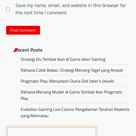
Save my name, email, and website in this browser for
the next time I comment.
Recent Posts
Strategi Jitu Tembak Ikan di Game Joker Gaming
Rahasia Colok Bebas: Strategi Menang Togel yang Ampuh
Pragmatic Play: Menyelami Dunia Slot Joker’s Jewels
Rahasia Menang Mudah di Game Tembak Ikan Pragmatic
Play
Evolution Gaming Live Casino: Pengalaman Taruhan Realistis
yang Memukau