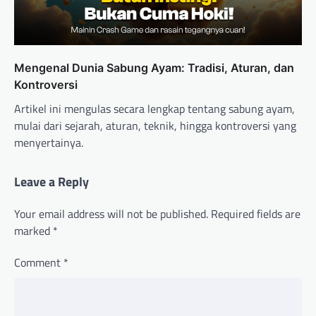
Mengenal Dunia Sabung Ayam: Tradisi, Aturan, dan
Kontroversi
Artikel ini mengulas secara lengkap tentang sabung ayam,
mulai dari sejarah, aturan, teknik, hingga kontroversi yang
menyertainya.
Leave a Reply
Your email address will not be published.
Required fields are
marked
*
Comment
*