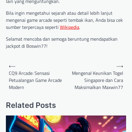
lain yang menguntungkan.
Bila ingin mengetahui sejarah atau detail lebih lanjut
mengenai game arcade seperti tembak ikan, Anda bisa cek
sumber terpercaya seperti
Wikipedia
.
Selamat mencoba dan semoga beruntung mendapatkan
jackpot di Boswin77!
P
⟵
⟶
o
CQ9 Arcade: Sensasi
Mengenal Keunikan Togel
Petualangan Game Arcade
Singapore dan Cara
s
Modern
Maksimalkan Maxwin77
t
n
Related Posts
a
v
i