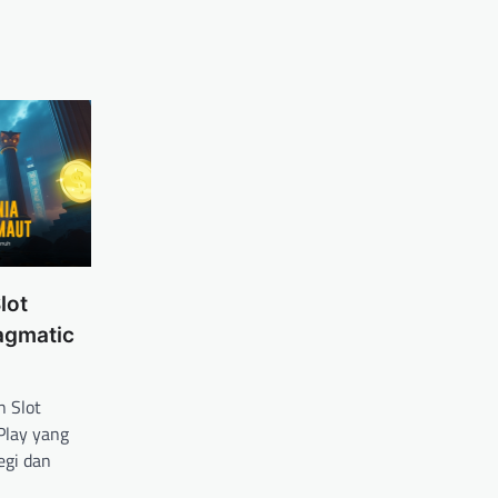
lot
agmatic
n Slot
Play yang
egi dan