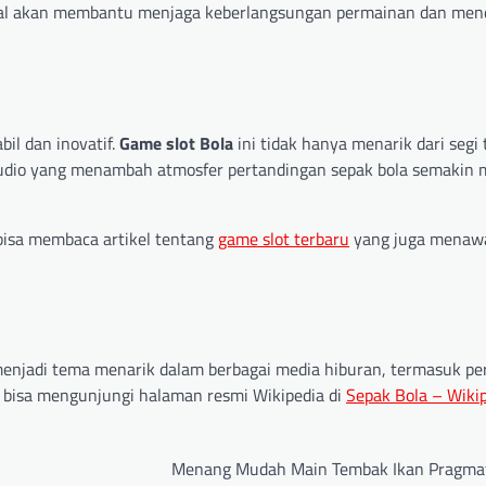
 modal akan membantu menjaga keberlangsungan permainan dan me
il dan inovatif.
Game slot Bola
ini tidak hanya menarik dari segi 
il audio yang menambah atmosfer pertandingan sepak bola semaki
bisa membaca artikel tentang
game slot terbaru
yang juga menaw
 menjadi tema menarik dalam berbagai media hiburan, termasuk p
a bisa mengunjungi halaman resmi Wikipedia di
Sepak Bola – Wiki
Menang Mudah Main Tembak Ikan Pragmat