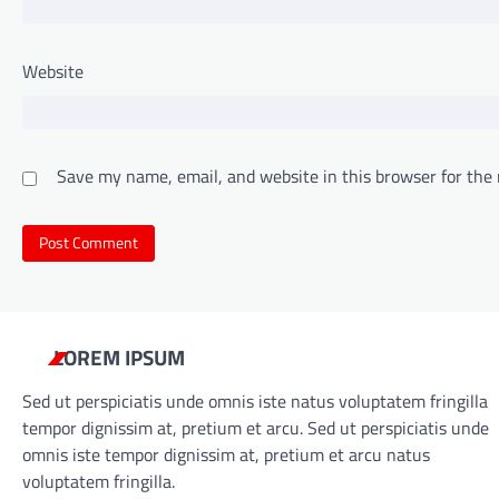
Website
Save my name, email, and website in this browser for the
LOREM IPSUM
Sed ut perspiciatis unde omnis iste natus voluptatem fringilla
tempor dignissim at, pretium et arcu. Sed ut perspiciatis unde
omnis iste tempor dignissim at, pretium et arcu natus
voluptatem fringilla.