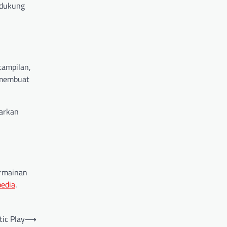
ndukung
tampilan,
n membuat
arkan
ermainan
pedia
.
ic Play
⟶