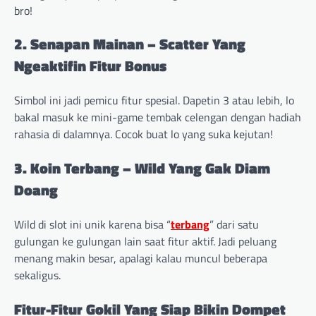
bro!
2. Senapan Mainan – Scatter Yang
Ngeaktifin Fitur Bonus
Simbol ini jadi pemicu fitur spesial. Dapetin 3 atau lebih, lo
bakal masuk ke mini-game tembak celengan dengan hadiah
rahasia di dalamnya. Cocok buat lo yang suka kejutan!
3. Koin Terbang – Wild Yang Gak Diam
Doang
Wild di slot ini unik karena bisa “
terbang
” dari satu
gulungan ke gulungan lain saat fitur aktif. Jadi peluang
menang makin besar, apalagi kalau muncul beberapa
sekaligus.
Fitur-Fitur Gokil Yang Siap Bikin Dompet