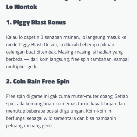
Lo Montok
1. Piggy Blast Bonus
Kalau lo dapetin 3 senapan mainan, lo langsung masuk ke
mode Piggy Blast. Di sini, lo dikasih beberapa pilihan
celengan buat ditembak. Masing-masing isi hadiah yang
berbeda — dari koin langsung, free spin tambahan, sampai
multiplier gede.
2. Coin Rain Free Spin
Free spin di game ini gak cuma muter-muter doang. Setiap
spin, ada kemungkinan koin emas turun kayak hujan dan
menutup beberapa posisi di gulungan. Koin-koin ini
berfungsi sebagai wild sementara dan bisa nambahin
peluang menang gede.