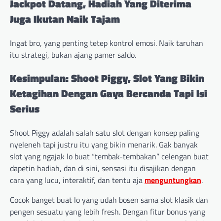
Jackpot Datang, Hadiah Yang Diterima
Juga Ikutan Naik Tajam
Ingat bro, yang penting tetep kontrol emosi. Naik taruhan
itu strategi, bukan ajang pamer saldo.
Kesimpulan: Shoot Piggy, Slot Yang Bikin
Ketagihan Dengan Gaya Bercanda Tapi Isi
Serius
Shoot Piggy adalah salah satu slot dengan konsep paling
nyeleneh tapi justru itu yang bikin menarik. Gak banyak
slot yang ngajak lo buat “tembak-tembakan” celengan buat
dapetin hadiah, dan di sini, sensasi itu disajikan dengan
cara yang lucu, interaktif, dan tentu aja
menguntungkan
.
Cocok banget buat lo yang udah bosen sama slot klasik dan
pengen sesuatu yang lebih fresh. Dengan fitur bonus yang