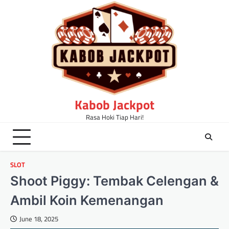
Skip
to
content
Kabob Jackpot
Rasa Hoki Tiap Hari!
SLOT
Shoot Piggy: Tembak Celengan &
Ambil Koin Kemenangan
June 18, 2025