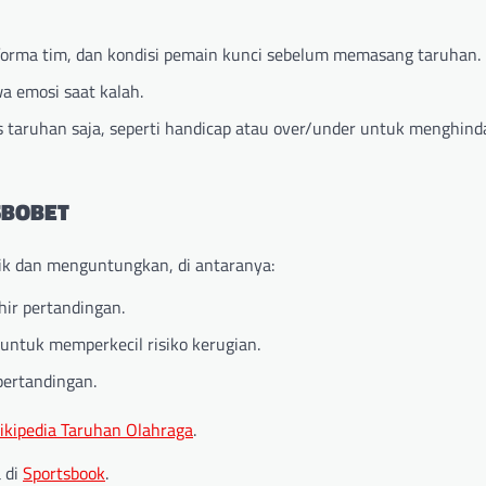
erforma tim, dan kondisi pemain kunci sebelum memasang taruhan.
a emosi saat kalah.
s taruhan saja, seperti handicap atau over/under untuk menghind
 SBOBET
ik dan menguntungkan, di antaranya:
hir pertandingan.
ntuk memperkecil risiko kerugian.
pertandingan.
ikipedia Taruhan Olahraga
.
a di
Sportsbook
.