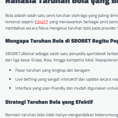
Rahasia Taruhan Bola yang B
Bola adalah salah satu jenis taruhan olahraga yang paling dimi
terkenal seperti
Citra77
yang menawarkan berbagai jenis pertan
membahas secara fokus mengenai taruhan bola pada provider S
Mengapa Taruhan Bola di SBOBET Begitu Po
SBOBET dikenal sebagai salah satu penyedia sportsbook terbes
dari liga besar Eropa, Asia, hingga kompetisi lokal. Kepopuleran
Pasar taruhan yang lengkap dan beragam
Live betting yang sangat interaktif dan update secara re
Interface yang user-friendly dan mudah digunakan unt
Strategi Taruhan Bola yang Efektif
Bermain taruhan bola tidak hanya mengandalkan keberuntunga