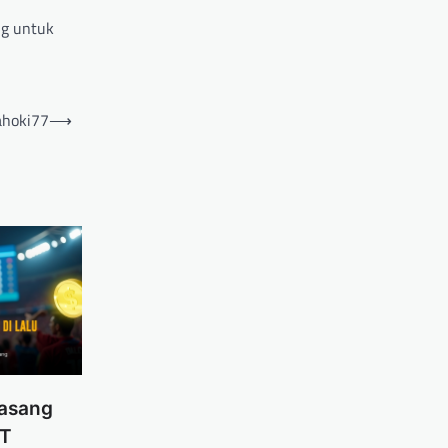
ng untuk
ahoki77
⟶
Pasang
ET