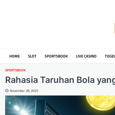
Skip
to
content
HOME
SLOT
SPORTSBOOK
LIVE CASINO
TOGE
SPORTSBOOK
Rahasia Taruhan Bola yan
November 28, 2025