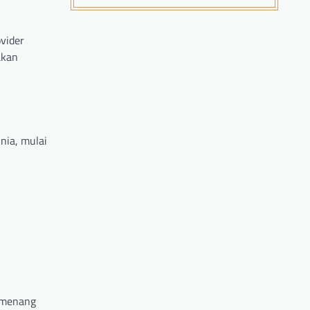
ovider
akan
nia, mulai
g menang