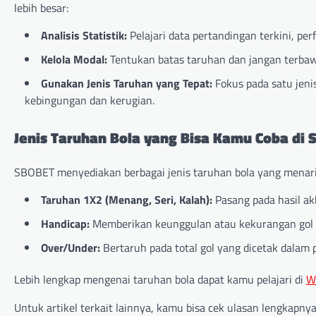
lebih besar:
Analisis Statistik:
Pelajari data pertandingan terkini, p
Kelola Modal:
Tentukan batas taruhan dan jangan terbaw
Gunakan Jenis Taruhan yang Tepat:
Fokus pada satu jeni
kebingungan dan kerugian.
Jenis Taruhan Bola yang Bisa Kamu Coba di
SBOBET menyediakan berbagai jenis taruhan bola yang menar
Taruhan 1X2 (Menang, Seri, Kalah):
Pasang pada hasil ak
Handicap:
Memberikan keunggulan atau kekurangan gol u
Over/Under:
Bertaruh pada total gol yang dicetak dalam 
Lebih lengkap mengenai taruhan bola dapat kamu pelajari di
W
Untuk artikel terkait lainnya, kamu bisa cek ulasan lengkapny