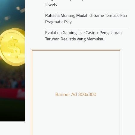
Jewels
Rahasia Menang Mudah di Game Tembak Ikan
Pragmatic Play
Evolution Gaming Live Casino: Pengalaman
Taruhan Realistis yang Memukau